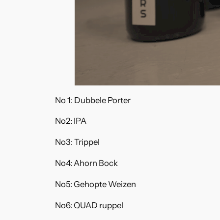
No 1: Dubbele Porter
No2: IPA
No3: Trippel
No4: Ahorn Bock
No5: Gehopte Weizen
No6: QUAD ruppel