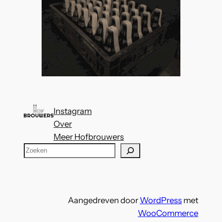
Instagram
Over
Meer Hofbrouwers
Z
o
e
k
Aangedreven door
WordPress
met
e
WooCommerce
n