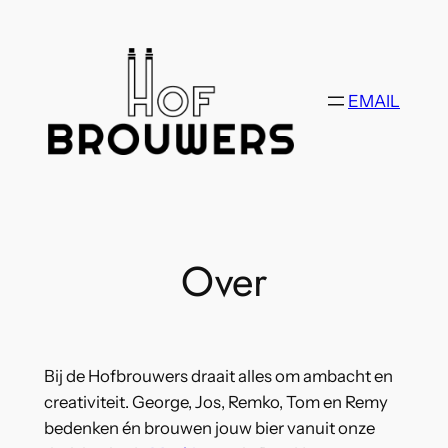
Ga
naar
de
inhoud
EMAIL
Over
Bij de Hofbrouwers draait alles om ambacht en
creativiteit. George, Jos, Remko, Tom en Remy
bedenken én brouwen jouw bier vanuit onze